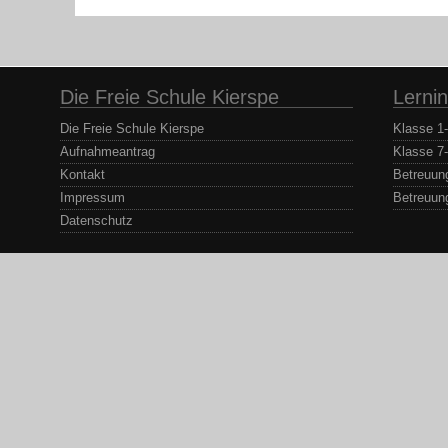
Die Freie Schule Kierspe
Lernin
Die Freie Schule Kierspe
Klasse 1
Aufnahmeantrag
Klasse 7
Kontakt
Betreuun
Impressum
Betreuun
Datenschutz