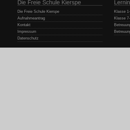
Die Freie Schule Kierspe
Lernin
Die Freie Schule Kierspe
Klasse 1
Aufnahmeantrag
Klasse 7
Kontakt
Betreuun
Impressum
Betreuun
Datenschutz