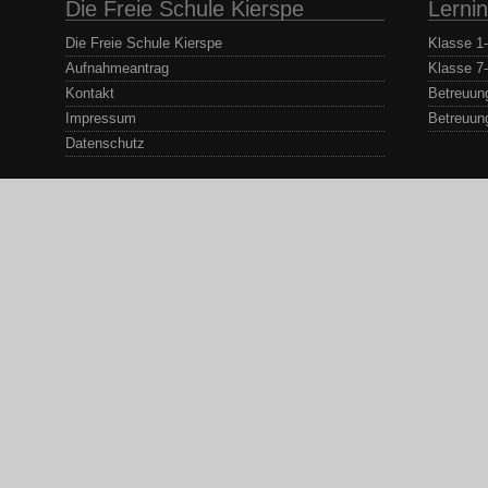
Die Freie Schule Kierspe
Lernin
Die Freie Schule Kierspe
Klasse 1
Aufnahmeantrag
Klasse 7
Kontakt
Betreuun
Impressum
Betreuun
Datenschutz