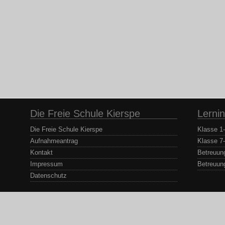
Die Freie Schule Kierspe
Lernin
Die Freie Schule Kierspe
Klasse 1
Aufnahmeantrag
Klasse 7
Kontakt
Betreuun
Impressum
Betreuun
Datenschutz