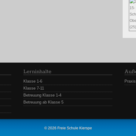
Lerninhalte
Auße
Klasse 1-6
Praxi
Klasse 7-11
Betreuung Klasse 1-4
Betreuung ab Klasse 5
© 2026
Freie Schule Kierspe