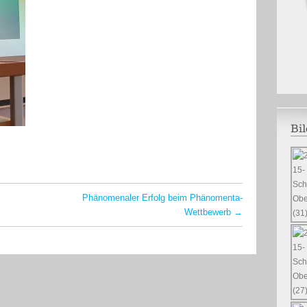
Bil
Phänomenaler Erfolg beim Phänomenta-
Wettbewerb
→