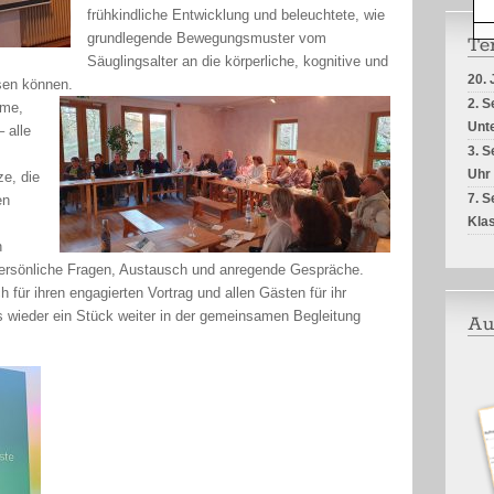
2.
3.
frühkindliche Entwicklung und beleuchtete, wie
grundlegende Bewegungsmuster vom
Te
Säuglingsalter an die körperliche, kognitive und
20. 
sen können.
2. S
eme,
Unte
 alle
3. 
Uhr
e, die
7. S
en
Kla
n
ersönliche Fragen, Austausch und anregende Gespräche.
für ihren engagierten Vortrag und allen Gästen für ihr
s wieder ein Stück weiter in der gemeinsamen Begleitung
Au