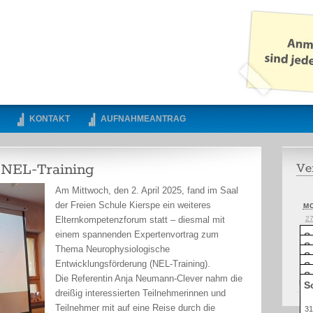
KONTAKT
AUFNAHMEANTRAG
 NEL-Training
Ve
Am Mittwoch, den 2. April 2025, fand im Saal
der Freien Schule Kierspe ein weiteres
M
Elternkompetenzforum statt – diesmal mit
2
3
einem spannenden Expertenvortrag zum
S
S
S
S
S
S
S
1
S
S
S
S
S
S
S
Thema Neurophysiologische
1
S
S
S
S
S
S
S
2
27
28
29
30
31
1.
2.
Entwicklungsförderung (NEL-Training).
S
S
S
S
S
S
S
3
3.
4.
5.
6.
7.
8.
9.
S
S
S
S
S
S
S
Die Referentin Anja Neumann-Clever nahm die
10
11
12
13
14
15
16
Früh
S
S
E
E
17
18
19
20
21
22
23
dreißig interessierten Teilnehmerinnen und
U
U
24
25
26
27
28
29
30
Teilnehmer mit auf eine Reise durch die
31
1.