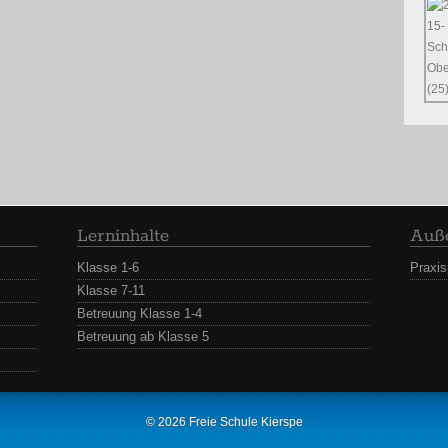
Lerninhalte
Auße
Klasse 1-6
Praxi
Klasse 7-11
Betreuung Klasse 1-4
Betreuung ab Klasse 5
© 2026
Freie Schule Kierspe