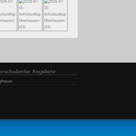
rschulische Angebote
sphasen